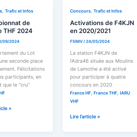
,
,
s
Trafic et Infos
Concours
Trafic et Infos
ionnat de
Activations de F4KJN
e THF 2024
en 2020/2021
1/09/2024
F5IMV
/
24/05/2024
rtement du Lot
La station F4KJN de
 une seconde place
l’Adra46 située aux Moulins
ement. Félicitations
de Lamothe a été activé
es participants, en
pour participer à quatre
 que le “cru”
concours en 2020
,
,
THF
France HF
France THF
IARU
VHF
onnat
ticle »
Activations
Lire l’article »
de
F4KJN