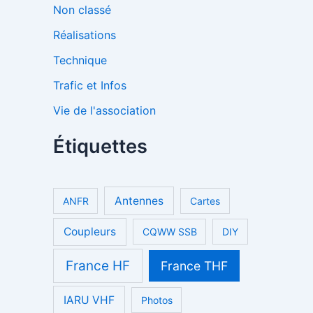
Non classé
Réalisations
Technique
Trafic et Infos
Vie de l'association
Étiquettes
Antennes
ANFR
Cartes
Coupleurs
CQWW SSB
DIY
France HF
France THF
IARU VHF
Photos