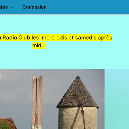
nfos
Connexion
 Radio Club les mercredis et samedis après
midi.