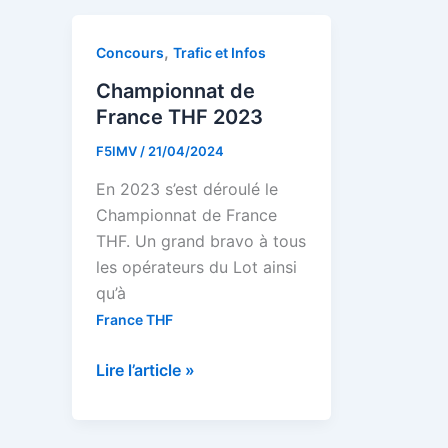
2024
2024
OM
,
Concours
Trafic et Infos
complet
Championnat de
France THF 2023
F5IMV
/
21/04/2024
En 2023 s’est déroulé le
Championnat de France
THF. Un grand bravo à tous
les opérateurs du Lot ainsi
qu’à
France THF
Championnat
Lire l’article »
de
France
THF