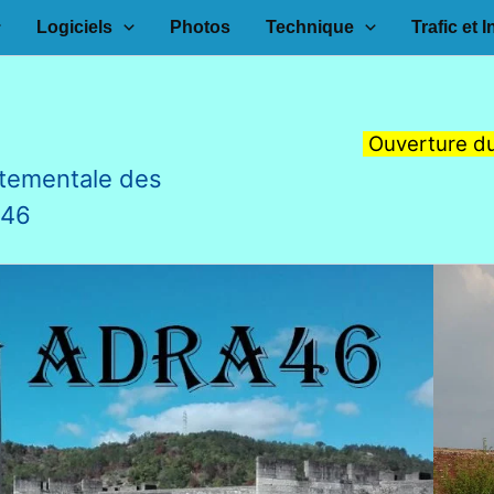
Logiciels
Photos
Technique
Trafic et I
Ouverture du
tementale des
F46