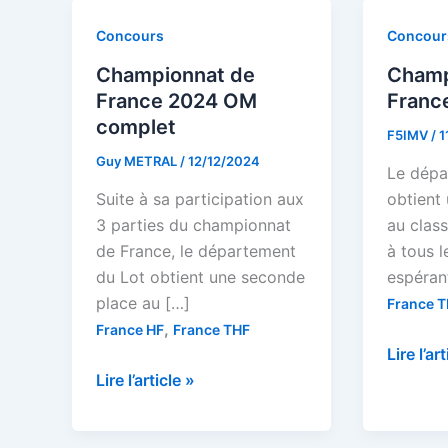
Concours
Concour
Championnat de
Champ
France 2024 OM
Franc
complet
F5IMV
/
1
Guy METRAL
/
12/12/2024
Le dépa
Suite à sa participation aux
obtient
3 parties du championnat
au class
de France, le département
à tous l
du Lot obtient une seconde
espérant
place au […]
France 
,
France HF
France THF
Champi
Lire l’ar
Championnat
de
Lire l’article »
de
France
France
THF