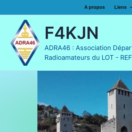
Aller
A propos
Liens
au
contenu
F4KJN
ADRA46 : Association Dépar
Radioamateurs du LOT - RE