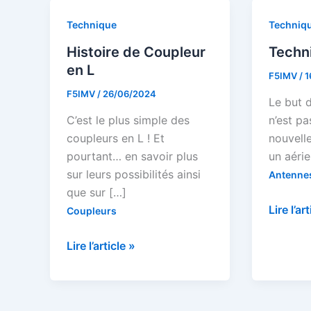
Technique
Techniq
Histoire de Coupleur
Techn
en L
F5IMV
/
1
F5IMV
/
26/06/2024
Le but d
C’est le plus simple des
n’est pa
coupleurs en L ! Et
nouvelle
pourtant… en savoir plus
un aéri
sur leurs possibilités ainsi
Antenne
que sur […]
Techni
Lire l’ar
Coupleurs
Histoire
Lire l’article »
de
Coupleur
en