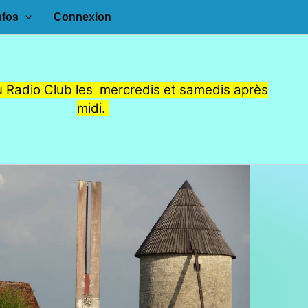
nfos
Connexion
 Radio Club les mercredis et samedis après
midi.