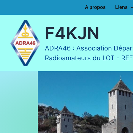
Aller
A propos
Liens
au
contenu
F4KJN
ADRA46 : Association Dépar
Radioamateurs du LOT - RE