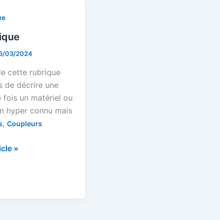
ue
ique
6/03/2024
e cette rubrique
s de décrire une
 fois un matériel ou
en hyper connu mais
,
s
Coupleurs
que
ticle »