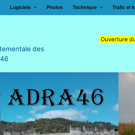
Logiciels
Photos
Technique
Trafic et I
Ouverture du
tementale des
F46