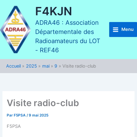
Aller
F4KJN
au
contenu
ADRA46 : Association
Menu
Départementale des
Radioamateurs du LOT
- REF46
Accueil
2025
mai
9
Visite radio-club
Visite radio-club
Par
F5PSA
/
9 mai 2025
F5PSA