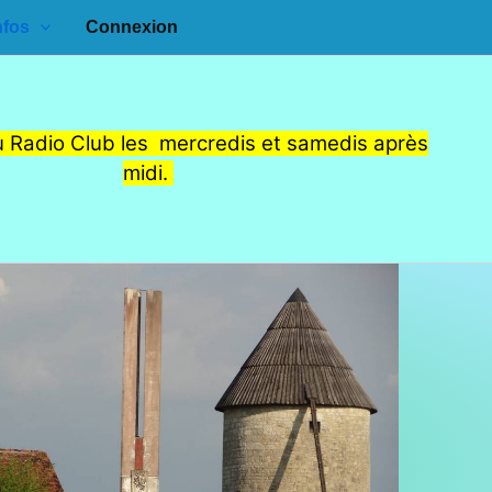
nfos
Connexion
 Radio Club les mercredis et samedis après
midi.