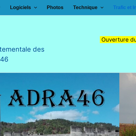
Logiciels
Photos
Technique
Trafic et I
Ouverture du
tementale des
F46