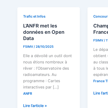
Trafic et Infos
Concour
L’ANFR met les
Champ
données en Open
Franc
Data
F5IMV
/
1
F5IMV
/
28/10/2025
Le dépa
Elle a dévoilé un outil dont
obtient
nous étions nombreux à
au class
rêver : l’Observatoire des
à tous l
radioamateurs. Au
espérant
programme : Cartes
France 
interactives par […]
Champi
Lire l’ar
ANFR
de
L’ANFR
France
Lire l’article »