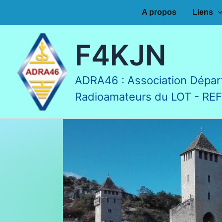
Aller
A propos
Liens
au
contenu
F4KJN
ADRA46 : Association Dépar
Radioamateurs du LOT - RE