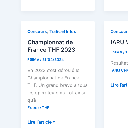
met
THF
les
2024
données
en
,
Concours
Trafic et Infos
Concour
Open
Data
Championnat de
IARU 
France THF 2023
F5IMV
/
1
F5IMV
/
21/04/2024
Résulta
En 2023 s’est déroulé le
IARU VH
Championnat de France
IARU
Lire l’ar
THF. Un grand bravo à tous
VHF
les opérateurs du Lot ainsi
2022
qu’à
France THF
Championnat
Lire l’article »