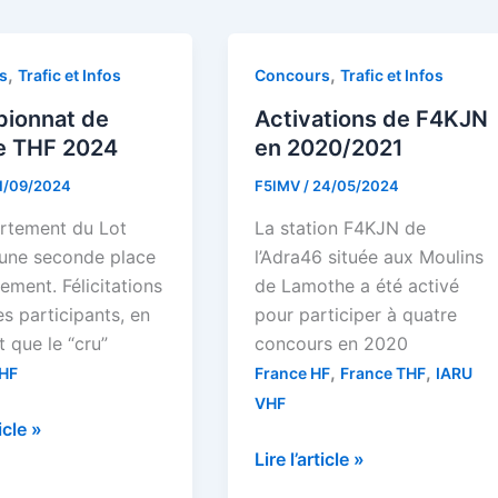
,
,
s
Trafic et Infos
Concours
Trafic et Infos
ionnat de
Activations de F4KJN
e THF 2024
en 2020/2021
1/09/2024
F5IMV
/
24/05/2024
rtement du Lot
La station F4KJN de
 une seconde place
l’Adra46 située aux Moulins
ement. Félicitations
de Lamothe a été activé
es participants, en
pour participer à quatre
 que le “cru”
concours en 2020
,
,
THF
France HF
France THF
IARU
VHF
onnat
ticle »
Activations
Lire l’article »
de