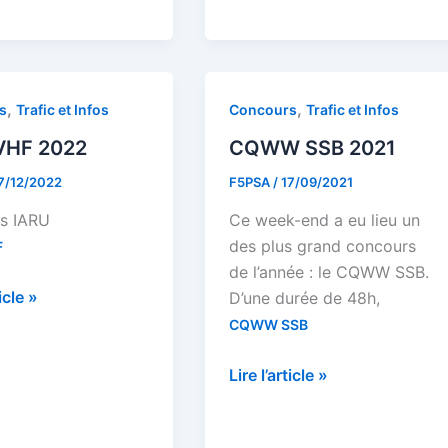
F4KJN
en
2020/2021
,
,
s
Trafic et Infos
Concours
Trafic et Infos
VHF 2022
CQWW SSB 2021
7/12/2022
F5PSA
/
17/09/2021
ts IARU
Ce week-end a eu lieu un
des plus grand concours
F
de l’année : le CQWW SSB.
ticle »
D’une durée de 48h,
CQWW SSB
CQWW
Lire l’article »
SSB
2021